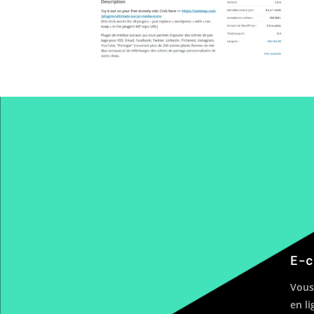
E-c
Vous
en l