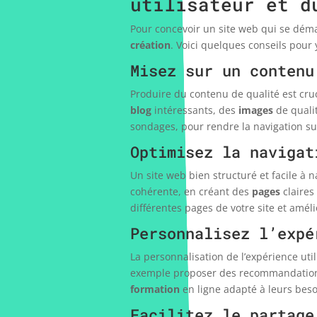
utilisateur et d
Pour concevoir un site web qui se démar
création
. Voici quelques conseils pour 
Misez sur un contenu
Produire du contenu de qualité est cruci
blog
intéressants, des
images
de quali
sondages, pour rendre la navigation su
Optimisez la navigat
Un site web bien structuré et facile à 
cohérente, en créant des
pages
claires
différentes pages de votre site et amél
Personnalisez l’expé
La personnalisation de l’expérience uti
exemple proposer des recommandation
formation
en ligne adapté à leurs beso
Facilitez le partage