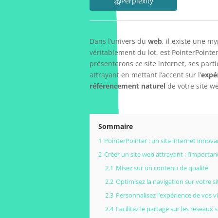
Perplexity
Dans l’univers du
web
, il existe une m
véritablement du lot, est PointerPointer
présenterons ce site internet, ses part
attrayant en mettant l’accent sur l’
expé
référencement naturel
de votre site we
Sommaire
1
PointerPointer : un site internet innovan
2
Créer un site web attrayant : l’importanc
2.1
Misez sur un contenu de qualité
2.2
Optimisez la navigation sur votre si
2.3
Personnalisez l’expérience de vos vi
2.4
Facilitez le partage sur les réseaux 