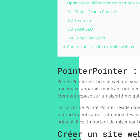
3
Optimiser le référencement naturel de vo
3.1
Google Search Console
3.2
Semrush
3.3
Yoast SEO
3.4
Google Analytics
4
Conclusion : les clés d’un site web réuss
PointerPointer :
PointerPointer est un site web qui vou
une image apparaît, montrant une pers
étonnant repose sur un algorithme qui 
Le succès de PointerPointer réside dans
interactif peut capter l’attention des i
original, il est important de miser sur l
Créer un site we