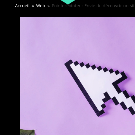
Accueil
Web
PointerPointer : Envie de découvrir un sit
9
9