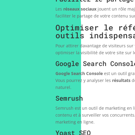
Les
réseaux sociaux
jouent un rôle maj
faciliter le partage de votre contenu s
Optimiser le réf
outils indispens
Pour attirer davantage de visiteurs sur 
optimiser la visibilité de votre site sur 
Google Search Consol
Google Search Console
est un outil gr
Vous pourrez y analyser les
résultats
de
naturel.
Semrush
Semrush est un outil de marketing en l
contenu et à surveiller vos concurrent
marketing en ligne.
Yoast SEO