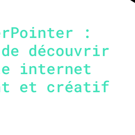
erPointer :
 de découvrir
te internet
nt et créatif