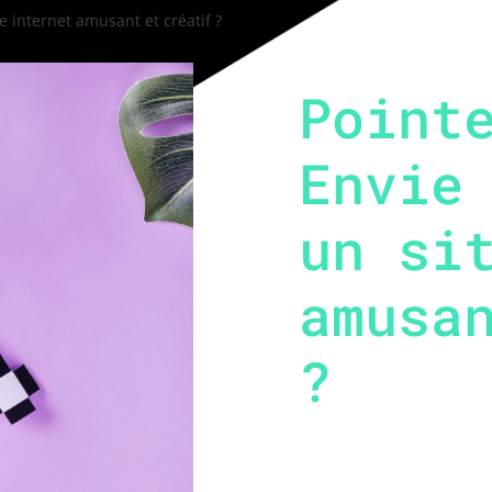
e internet amusant et créatif ?
Point
Envie
un si
amusa
?