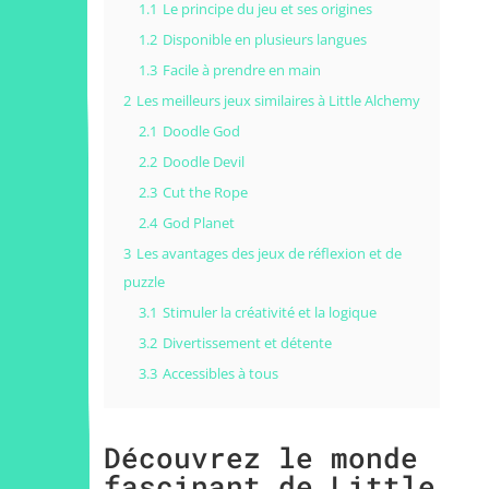
1.1
Le principe du jeu et ses origines
1.2
Disponible en plusieurs langues
1.3
Facile à prendre en main
2
Les meilleurs jeux similaires à Little Alchemy
2.1
Doodle God
2.2
Doodle Devil
2.3
Cut the Rope
2.4
God Planet
3
Les avantages des jeux de réflexion et de
puzzle
3.1
Stimuler la créativité et la logique
3.2
Divertissement et détente
3.3
Accessibles à tous
Découvrez le monde
fascinant de Little