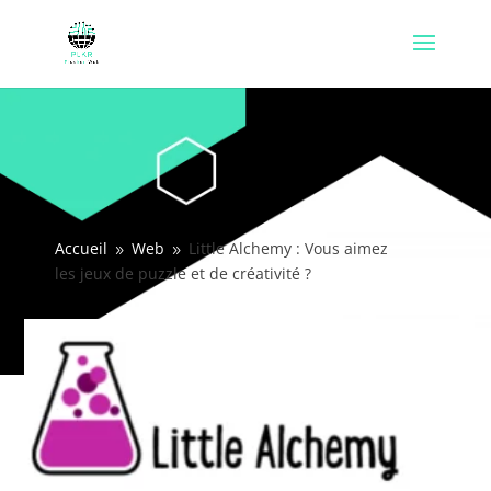
Accueil
Web
Little Alchemy : Vous aimez
9
9
les jeux de puzzle et de créativité ?